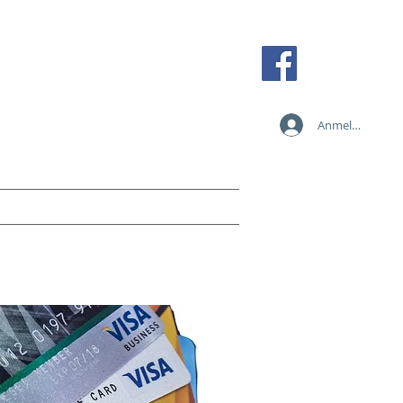
Tel: +43 2236 387 89838
Fax: +43 2236 387 89810
Mobil: +43 664 273 35 84
Anmelden
office@card-solution.at
n
Services
Anfragen
Mehr