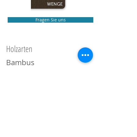
Fragen Sie uns
Holzarten
Bambus
Walnuß
Kirsche
Mahagoni
Ahorn
Birke
Buche
Mahagoni