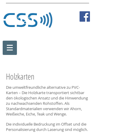
Tel:
+43 2236 387 89838
Fax:
+43 2236 387 89810
Mobil:
+43 664 273 35 84
office@card-solution.at
Holzkarten
Die umweltfreundliche alternative zu PVC-
Karten – Die Holzkarte transportiert sichtbar
den ökologischen Ansatz und die Hinwendung
zu nachwachsenden Rohstoffen. Als
Standardmaterialien verwenden wir Ahorn,
Weißeiche, Eiche, Teak und Wenge.
Die individuelle Bedruckung im Offset und die
Personalisierung durch Laserung sind möglich.