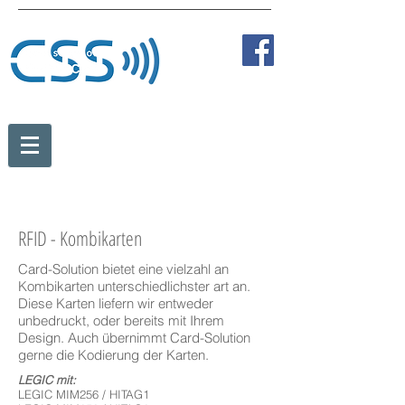
Tel:
+43 2236 387 89838
Fax:
+43 2236 387 89810
Mobil:
+43 664 273 35 84
office@card-solution.at
RFID - Kombikarten
Card-Solution bietet eine vielzahl an
Kombikarten unterschiedlichster art an.
Diese Karten liefern wir entweder
unbedruckt, oder bereits mit Ihrem
Design. Auch übernimmt Card-Solution
gerne die Kodierung der Karten.
LEGIC mit:
LEGIC MIM256 / HITAG1