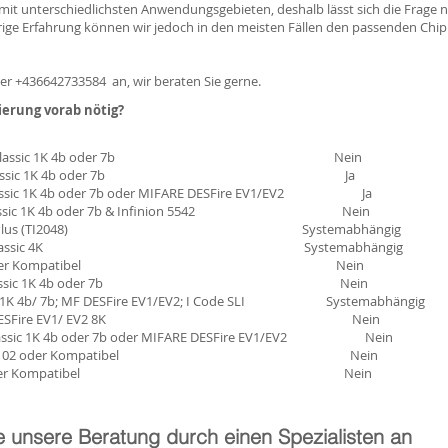
s mit unterschiedlichsten Anwendungsgebieten, deshalb lässt sich die Frage 
rige Erfahrung können wir jedoch in den meisten Fällen den passenden Chi
ter +436642733584 an, wir beraten Sie gerne.
ierung vorab nötig?
assic 1K 4b oder 7b Nein
 Classic 1K 4b oder 7b Ja
 4b oder 7b oder MIFARE DESFire EV1/EV2 Ja
 1K 4b oder 7b & Infinion 5542 Nein
-I Plus (TI2048) Systemabhängig
FARE Classic 4K Systemabhängig
00 oder Kompatibel Nein
lassic 1K 4b oder 7b Nein
 4b/ 7b; MF DESFire EV1/EV2; I Code SLI Systemabhängig
P MIFARE DESFire EV1/ EV2 8K Nein
 1K 4b oder 7b oder MIFARE DESFire EV1/EV2 Nein
EM4102 oder Kompatibel Nein
00 oder Kompatibel Nein
e unsere Beratung durch einen Spezialisten an