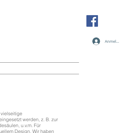
Tel: +43 2236 387 89838
Fax: +43 2236 387 89810
Mobil: +43 664 273 35 84
Anmelden
office@card-solution.at
n
Services
Anfragen
Mehr
vielseitige
ingesetzt werden, z. B. zur
esäulen, u.v.m. Für
duellem Design. Wir haben