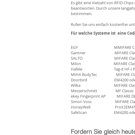
Es gibt eine Vielzahl von RFID Chip
beantworten. Durch unsere langjäh
bestimmen.
Rufen Sie uns einfach kostenfrei un
Für welche Systeme ist eine Cod
EGY MMIFARE Cl
Gantner MIFARE
SALTO MIFARE Classic 1K
Milon MIFARE Classic
Häfele Tag-it HF
MIHA BodyTec MI
Doorbird EM42
Wilka MIFARE C
Messerschmitt MF Classic 1K
ekey Fingerprint A
Simon Voss MIFARE Classic
HoneyWell ProX2
SafeScan EM42
Fordern Sie gleich heut