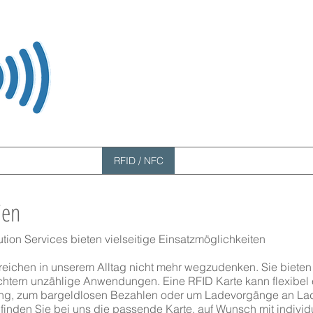
arten und WEARABLE
RFID / NFC
Kartendrucker
Lösunge
ien
ion Services bieten vielseitige Einsatzmöglichkeiten
reichen in unserem Alltag nicht mehr wegzudenken. Sie bieten 
chtern unzählige Anwendungen. Eine RFID Karte kann flexibel e
assung, zum bargeldlosen Bezahlen oder um Ladevorgänge an Lad
 finden Sie bei uns die passende Karte, auf Wunsch mit indivi