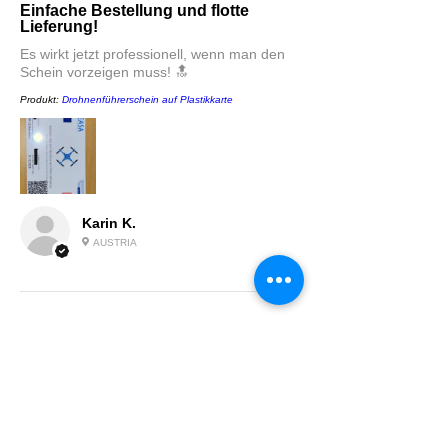
Einfache Bestellung und flotte
Lieferung!
Es wirkt jetzt professionell, wenn man den
Schein vorzeigen muss! 🔝
Produkt:
Drohnenführerschein auf Plastikkarte
Karin K.
AUSTRIA
5
★★★★★
VOR 1 JAHR
Schnelle Lieferung und gute
Qualität, danke gerne wieder.
Produkt:
Drohnenführerschein auf Plastikkarte
Gernot W.