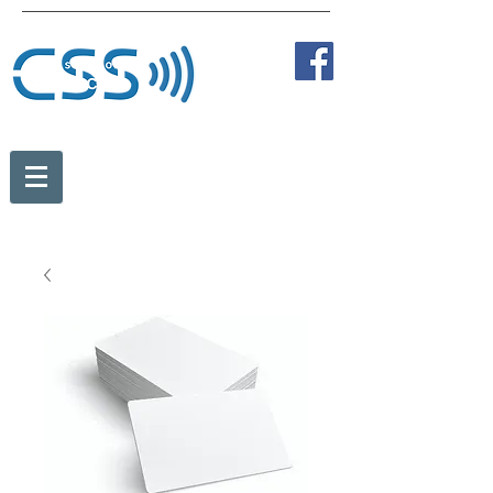
Tel:
+43 2236 387 89838
Fax:
+43 2236 387 89810
Mobil:
+43 664 273 35 84
office@card-solution.at