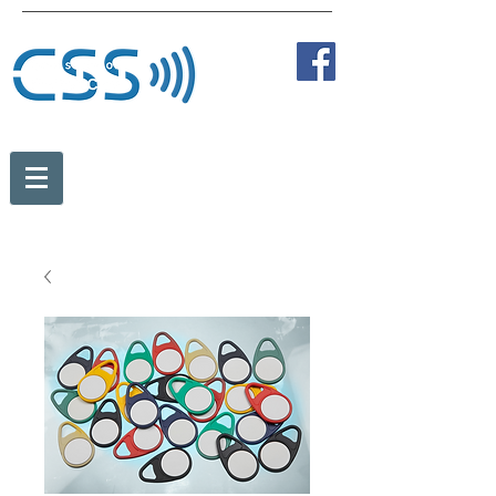
Tel:
+43 2236 387 89838
Fax:
+43 2236 387 89810
Mobil:
+43 664 273 35 84
office@card-solution.at