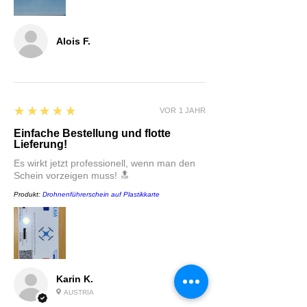
Alois F.
5
★★★★★
VOR 1 JAHR
Einfache Bestellung und flotte
Lieferung!
Es wirkt jetzt professionell, wenn man den
Schein vorzeigen muss! 🔝
Produkt:
Drohnenführerschein auf Plastikkarte
Karin K.
AUSTRIA