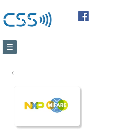
Tel:
+43 2236 387 89838
Fax:
+43 2236 387 89810
Mobil:
+43 664 273 35 84
office@card-solution.at