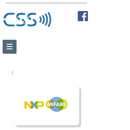
Tel:
+43 2236 387 89838
Fax:
+43 2236 387 89810
Mobil:
+43 664 273 35 84
office@card-solution.at