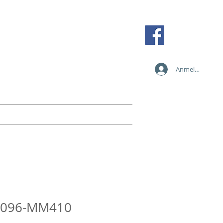
Tel: +43 2236 387 89838
Fax: +43 2236 387 89810
Mobil: +43 664 273 35 84
Anmelden
office@card-solution.at
n
Services
Anfragen
Mehr
 4096-MM410