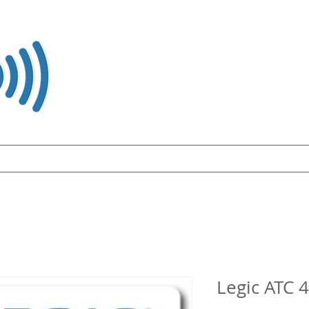
arten und WEARABLE
RFID / NFC
Kartendrucker
Lösunge
Legic ATC