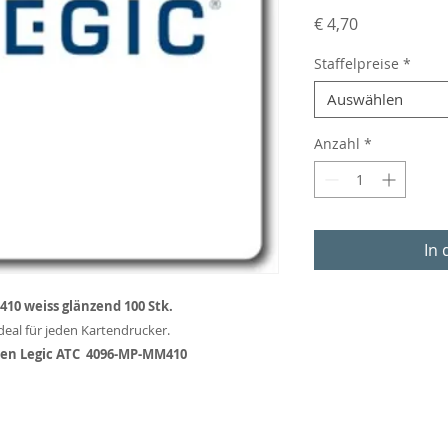
Preis
€ 4,70
Staffelpreise
*
Auswählen
Anzahl
*
In
10 weiss glänzend 100 Stk.
Ideal für jeden Kartendrucker.
rten Legic ATC 4096-MP-MM410
Triester Straße 10 / 4 / 415