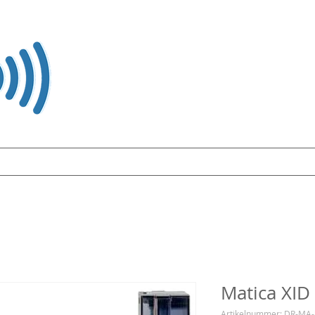
arten und WEARABLE
RFID / NFC
Kartendrucker
Lösunge
Matica XID
Artikelnummer: DR-MA