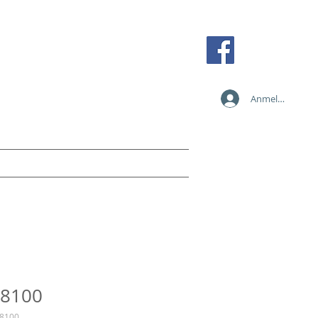
Tel: +43 2236 387 89838
Fax: +43 2236 387 89810
Mobil: +43 664 273 35 84
Anmelden
office@card-solution.at
n
Services
Anfragen
Mehr
 8100
-8100