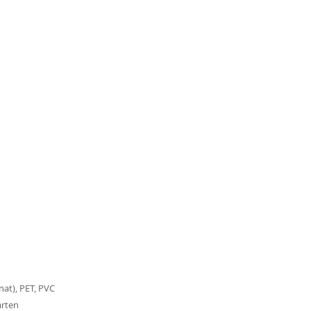
at), PET, PVC
arten