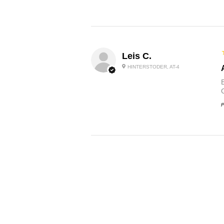
Leis C.
HINTERSTODER, AT-4
P