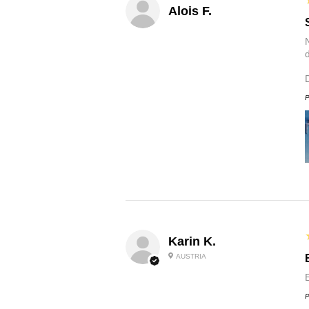
Alois F.
P
Karin K.
AUSTRIA
P