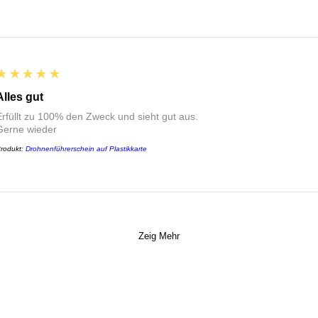
5
★★★★★
Alles gut
Erfüllt zu 100% den Zweck und sieht gut aus.
Gerne wieder
rodukt:
Drohnenführerschein auf Plastikkarte
Zeig Mehr