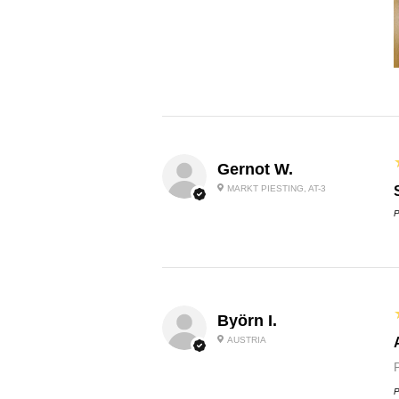
Gernot W.
MARKT PIESTING, AT-3
P
Byörn I.
AUSTRIA
P